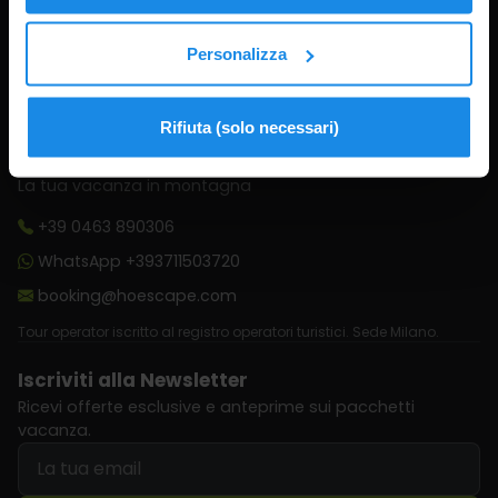
Termini e Condizioni
Personalizza
Gestisci consenso cookie
Rifiuta (solo necessari)
La tua vacanza in montagna
+39 0463 890306
WhatsApp +393711503720
booking@hoescape.com
Tour operator iscritto al registro operatori turistici. Sede Milano.
Iscriviti alla Newsletter
Ricevi offerte esclusive e anteprime sui pacchetti
vacanza.