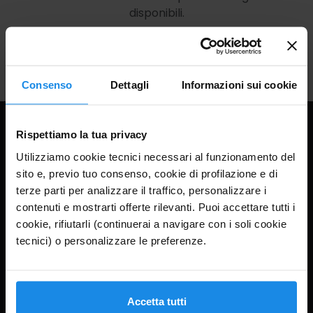
disponibili.
Consenso
Dettagli
Informazioni sui cookie
Montagne Online
Informazioni
Rispettiamo la tua privacy
Utilizziamo cookie tecnici necessari al funzionamento del
I nostri hotel
FAQ
sito e, previo tuo consenso, cookie di profilazione e di
Offerte
Privacy
terze parti per analizzare il traffico, personalizzare i
contenuti e mostrarti offerte rilevanti. Puoi accettare tutti i
Contatti
Termini
cookie, rifiutarli (continuerai a navigare con i soli cookie
tecnici) o personalizzare le preferenze.
Aiuto
Contatti
Accetta tutti
Privacy Policy