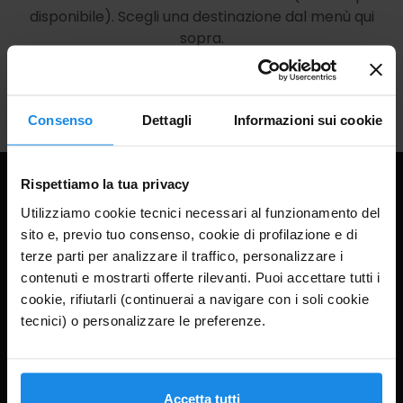
disponibile). Scegli una destinazione dal menù qui
sopra.
Consenso
Dettagli
Informazioni sui cookie
Rispettiamo la tua privacy
Montagne Online
Informazioni
Utilizziamo cookie tecnici necessari al funzionamento del
I nostri hotel
FAQ
sito e, previo tuo consenso, cookie di profilazione e di
terze parti per analizzare il traffico, personalizzare i
Offerte
Privacy
contenuti e mostrarti offerte rilevanti. Puoi accettare tutti i
Contatti
Termini
cookie, rifiutarli (continuerai a navigare con i soli cookie
tecnici) o personalizzare le preferenze.
Aiuto
Contatti
Accetta tutti