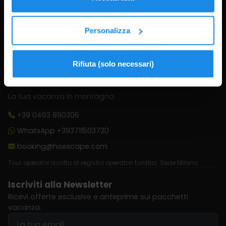
Privacy Policy
Termini e Condizioni
Personalizza
Gestisci consenso cookie
Rifiuta (solo necessari)
La tua vacanza in montagna
+39 0463 890306
WhatsApp +393711503720
booking@hoescape.com
Tour operator iscritto al registro operatori turistici. Sede Milano.
Iscriviti alla Newsletter
Ricevi offerte esclusive e anteprime sui pacchetti
vacanza.