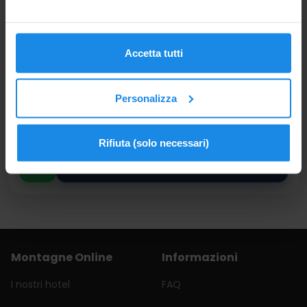
Date alternative disponibili
CHECK-IN
CHECK-OUT
28 NOV 2026
30 NOV 2026
Accetta tutti
Sabato
Lunedì
217€
2 notti
Personalizza
MEZZA PENSIONE
241€
Per 2 Adulti
Rifiuta (solo necessari)
VEDI CAMERE
Montagne Online
Informazioni
I nostri hotel
FAQ