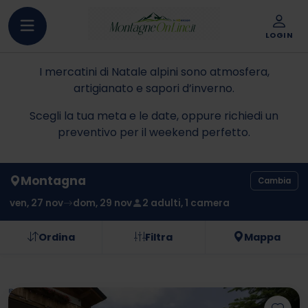
LOGIN
I mercatini di Natale alpini sono atmosfera,
artigianato e sapori d’inverno.
Scegli la tua meta e le date, oppure richiedi un
preventivo per il weekend perfetto.
Montagna
Cambia
ven, 27 nov
dom, 29 nov
2 adulti, 1 camera
Ordina
Filtra
Mappa
Hai un codice sconto?