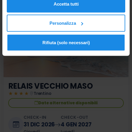
Accetta tutti
Personalizza
Rifiuta (solo necessari)
RELAIS VECCHIO MASO
★★★★
Trentino
Date alternative disponibili
CHECK-IN
CHECK-OUT
31 DIC 2026
4 GEN 2027
Giovedì
Lunedì