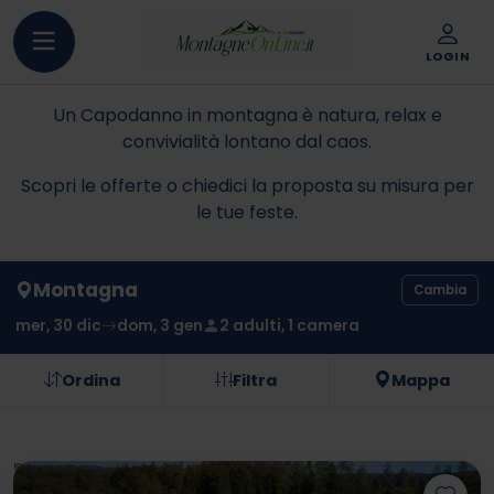
LOGIN
Un Capodanno in montagna è natura, relax e
convivialità lontano dal caos.
Scopri le offerte o chiedici la proposta su misura per
le tue feste.
Montagna
Cambia
mer, 30 dic
dom, 3 gen
2 adulti, 1 camera
Ordina
Filtra
Mappa
Hai un codice sconto?