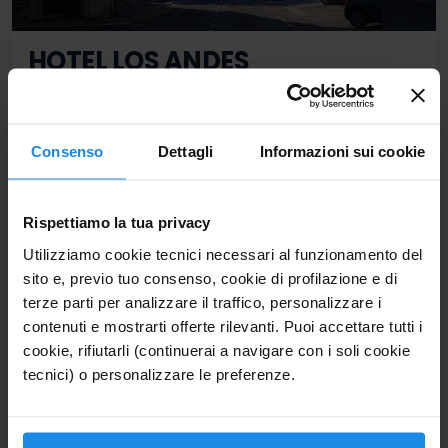
HOTEL LOS ANDES
★★★
Trentino
L’ Hotel Los Andes è un confortevole struttura a Castello
- Molina nel cuore della Val di Fiemme in Trentino, in un
piccolo borgo di montagna alle porte delle Dolomiti del
Consenso
Dettagli
Informazioni sui cookie
Latemar.
Date alternative disponibili
Rispettiamo la tua privacy
CHECK-IN
CHECK-OUT
Utilizziamo cookie tecnici necessari al funzionamento del
31 DIC 2026
4 GEN 2027
sito e, previo tuo consenso, cookie di profilazione e di
Giovedì
Lunedì
terze parti per analizzare il traffico, personalizzare i
884€
contenuti e mostrarti offerte rilevanti. Puoi accettare tutti i
4 notti
MEZZA PENSIONE
cookie, rifiutarli (continuerai a navigare con i soli cookie
983€
tecnici) o personalizzare le preferenze.
Per 2 Adulti
VEDI CAMERE