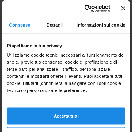
HOTEL LOS ANDES
★★★
Trentino
L’ Hotel Los Andes è un confortevole struttura a Castello
- Molina nel cuore della Val di Fiemme in Trentino, in un
Consenso
Dettagli
Informazioni sui cookie
piccolo borgo di montagna alle porte delle Dolomiti del
Latemar.
CHECK-IN
CHECK-OUT
Rispettiamo la tua privacy
30 DIC 2026
3 GEN 2027
Utilizziamo cookie tecnici necessari al funzionamento del
Mercoledì
Domenica
sito e, previo tuo consenso, cookie di profilazione e di
884€
terze parti per analizzare il traffico, personalizzare i
4 notti
MEZZA PENSIONE
contenuti e mostrarti offerte rilevanti. Puoi accettare tutti i
983€
cookie, rifiutarli (continuerai a navigare con i soli cookie
Per 2 Adulti
tecnici) o personalizzare le preferenze.
VEDI CAMERE
Accetta tutti