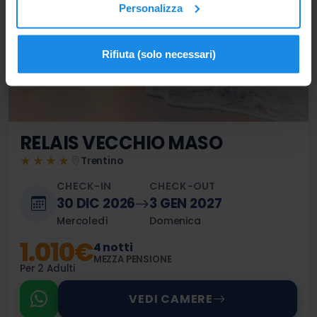
Personalizza
Rifiuta (solo necessari)
RELAIS VECCHIO MASO
★★★★
Trentino
CHECK-IN
CHECK-OUT
30 DIC 2026
3 GEN 2027
Mercoledì
Domenica
1.010€
4 notti
MEZZA PENSIONE
Per 2 Adulti
VEDI CAMERE