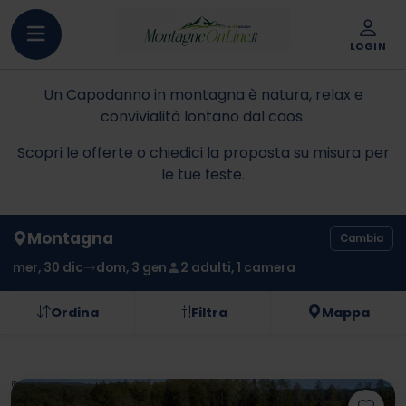
LOGIN
Un Capodanno in montagna è natura, relax e
convivialità lontano dal caos.
Scopri le offerte o chiedici la proposta su misura per
le tue feste.
Montagna
Cambia
mer, 30 dic
dom, 3 gen
2 adulti, 1 camera
Ordina
Filtra
Mappa
Hai un codice sconto?