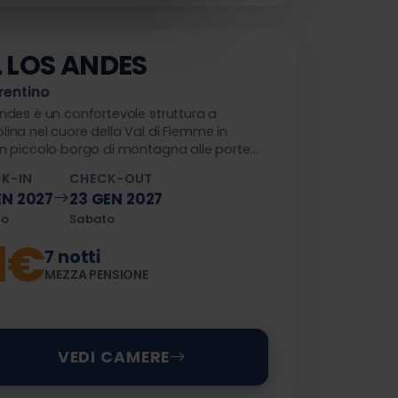
 LOS ANDES
rentino
Andes è un confortevole struttura a
lina nel cuore della Val di Fiemme in
 un piccolo borgo di montagna alle porte
i del Latemar.
K-IN
CHECK-OUT
EN 2027
23 GEN 2027
to
Sabato
21€
7 notti
MEZZA PENSIONE
VEDI CAMERE