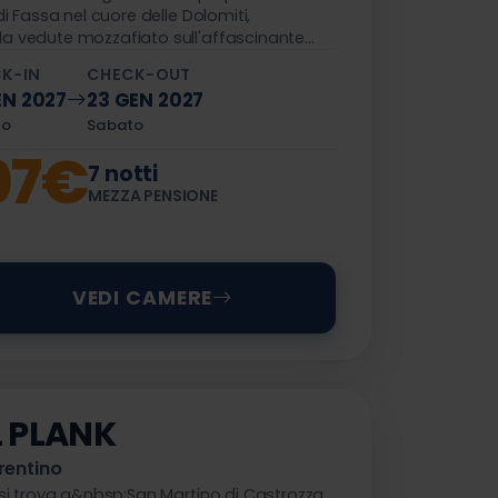
 di Fassa nel cuore delle Dolomiti,
a vedute mozzafiato sull'affascinante
la natura incontaminata, luogo ideale per
K-IN
CHECK-OUT
in famiglia a contatto con la natura.
EN 2027
23 GEN 2027
to
Sabato
07€
7 notti
MEZZA PENSIONE
VEDI CAMERE
 PLANK
rentino
 si trova a&nbsp;San Martino di Castrozza,