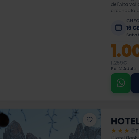
dell'Alta Val
circondato d
scenario del
CHEC
una vacanza 
16 G
Saba
1.0
1.259€
Per 2 Adulti
HOTEL
★★★
T
L’Hotel Plank