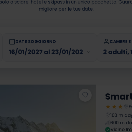
solo a sciare: hotel e skipass in un unico pacchetto. Guar
migliore per le tue date.
DATE SOGGIORNO
CAMERE E 
2 adulti,
un codice sconto?
Smart
★★★
F
100 m dagl
600 m da
Vicino Im