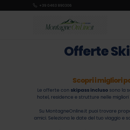
+39 0463 890306
Offerte Sk
Scopri i migliori
Le offerte con
skipass incluso
sono la s
hotel, residence e strutture nelle migli
Su MontagneOnline.it puoi trovare propo
amici. Seleziona le date del tuo viaggio e sc