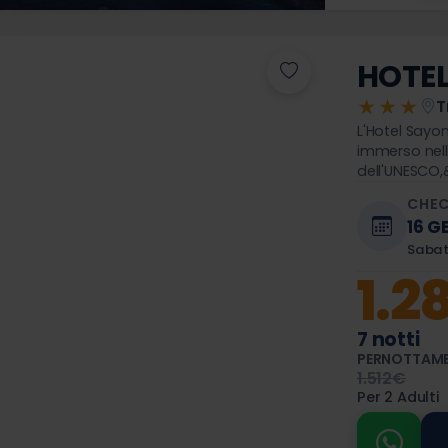
HOTE
★★★
T
L'Hotel Sayo
immerso nel
dell'UNESCO,
di pace alpin
CHEC
viaggio senso
16 G
Saba
1.2
7 notti
PERNOTTAME
1.512€
Per 2 Adulti