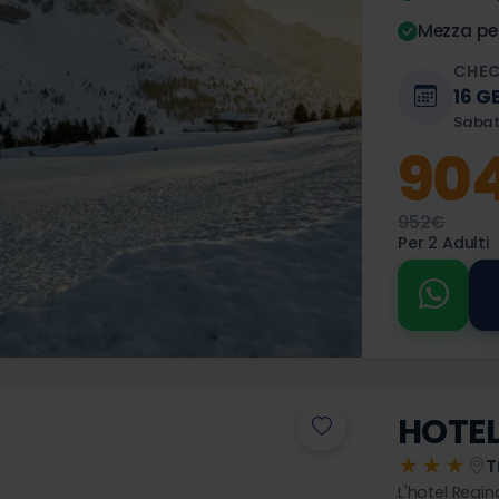
Mezza pe
CHEC
16 G
Saba
90
952€
Per 2 Adulti
HOTEL
★★★
T
L'hotel Regin