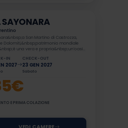
L SAYONARA
rentino
nara&nbsp;a San Martino di Castrozza,
le Dolomiti,&nbsp;patrimonio mondiale
&nbsp;è una vera e propria&nbsp;un’oasi
a, dove il wellness si trasforma in un
K-IN
CHECK-OUT
riale.
EN 2027
23 GEN 2027
to
Sabato
85€
NTO E PRIMA COLAZIONE
VEDI CAMERE