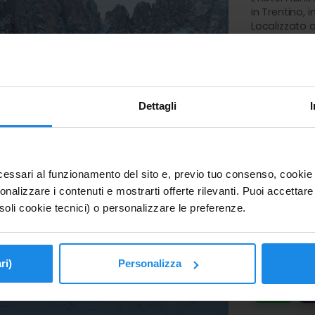
in Trentino, 
Localizzato a
sponde di un
CHEC
vista delle 
16 G
immersa nell
Saba
1.0
Dettagli
1.209€
Per 2 Adulti
essari al funzionamento del sito e, previo tuo consenso, cookie di
onalizzare i contenuti e mostrarti offerte rilevanti. Puoi accettare tu
soli cookie tecnici) o personalizzare le preferenze.
ri)
Personalizza