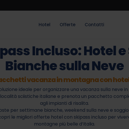
Hotel
Offerte
Contatti
ipass Incluso: Hotel 
Bianche sulla Neve
 pacchetti vacanza in montagna con hotel
oluzione ideale per organizzare una vacanza sulla neve i
ori località sciistiche italiane e prenota un pacchetto c
agli impianti di risalita.
ste per settimane bianche, weekend sulla neve e soggiorni
opri le migliori offerte hotel con skipass incluso per viver
montagne più belle d’Italia.