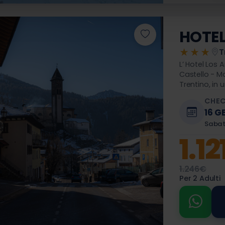
HOTEL
★★★
T
L’ Hotel Los 
Castello - Mo
Trentino, in
delle Dolomit
CHEC
16 G
Saba
1.1
1.246€
Per 2 Adulti