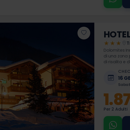
HOTEL
★★★
T
Dolomites In
di una zona 
di risalita e 
CHEC
16 G
Saba
1.8
Per 2 Adulti